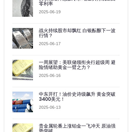
零利率
2025-06-19
战火持续股市却飘红 白银酝酿下一波
行情？
2025-06-17
一周展望：美联储领衔央行超级周 避
险情绪助黄金一臂之力？
2025-06-16
中东开打！油价史诗级飙升 黄金突破
3400美元！
2025-06-13
贵金属轮番上涨铂金一飞冲天 原油强
势突破