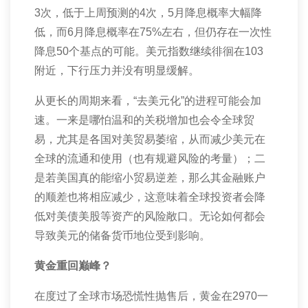
3
次，低于上周预测的
4
次，
5
月降息概率大幅降
低，而
6
月降息概率在
75%
左右，但仍存在一次性
降息
50
个基点的可能。美元指数继续徘徊在
103
附近，下行压力并没有明显缓解。
从更长的周期来看，“去美元化”的进程可能会加
速。一来是哪怕温和的关税增加也会令全球贸
易，尤其是各国对美贸易萎缩，从而减少美元在
全球的流通和使用（也有规避风险的考量）；二
是若美国真的能缩小贸易逆差，那么其金融账户
的顺差也将相应减少，这意味着全球投资者会降
低对美债美股等资产的风险敞口。无论如何都会
导致美元的储备货币地位受到影响。
黄金重回巅峰？
在度过了全球市场恐慌性抛售后，黄金在
2970
一