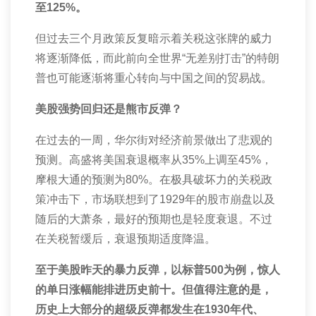
至
125%
。
但过去三个月政策反复暗示着关税这张牌的威力
将逐渐降低，而此前向全世界“无差别打击”的特朗
普也可能逐渐将重心转向与中国之间的贸易战。
美股强势回归还是熊市反弹？
在过去的一周，华尔街对经济前景做出了悲观的
预测。高盛将美国衰退概率从
35%
上调至
45%
，
摩根大通的预测为
80%
。在极具破坏力的关税政
策冲击下，市场联想到了
1929
年的股市崩盘以及
随后的大萧条，最好的预期也是轻度衰退。不过
在关税暂缓后，衰退预期适度降温。
至于美股昨天的暴力反弹，以标普
500
为例，惊人
的单日涨幅能排进历史前十。但值得注意的是，
历史上大部分的超级反弹都发生在
1930
年代、