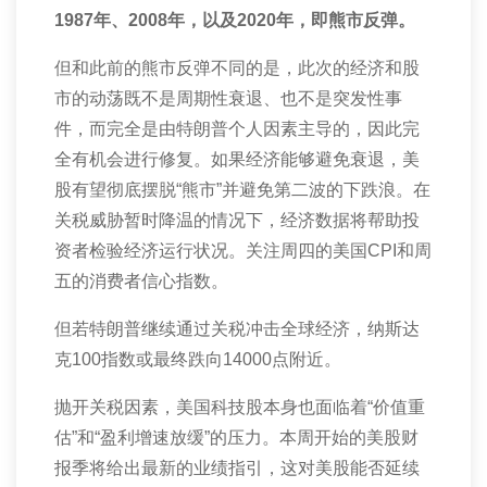
1987
年、
2008
年，以及
2020
年，即熊市反弹。
但和此前的熊市反弹不同的是，此次的经济和股
市的动荡既不是周期性衰退、也不是突发性事
件，而完全是由特朗普个人因素主导的，因此完
全有机会进行修复。如果经济能够避免衰退，美
股有望彻底摆脱“熊市”并避免第二波的下跌浪。在
关税威胁暂时降温的情况下，经济数据将帮助投
资者检验经济运行状况。关注周四的美国
CPI
和周
五的消费者信心指数。
但若特朗普继续通过关税冲击全球经济，纳斯达
克
100
指数或最终跌向
14000
点附近。
抛开关税因素，美国科技股本身也面临着“价值重
估”和“盈利增速放缓”的压力。本周开始的美股财
报季将给出最新的业绩指引，这对美股能否延续