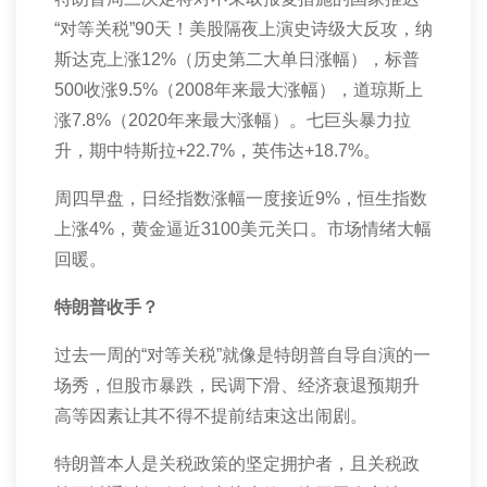
“对等关税”
90
天！美股隔夜上演史诗级大反攻，纳
斯达克上涨
12%
（历史第二大单日涨幅），标普
500
收涨
9.5%
（
2008
年来最大涨幅），道琼斯上
涨
7.8%
（
2020
年来最大涨幅）。七巨头暴力拉
升，期中特斯拉
+22.7%
，英伟达
+18.7%
。
周四早盘，日经指数涨幅一度接近
9%
，恒生指数
上涨
4%
，黄金逼近
3100
美元关口。市场情绪大幅
回暖。
特朗普收手？
过去一周的“对等关税”就像是特朗普自导自演的一
场秀，但股市暴跌，民调下滑、经济衰退预期升
高等因素让其不得不提前结束这出闹剧。
特朗普本人是关税政策的坚定拥护者，且关税政