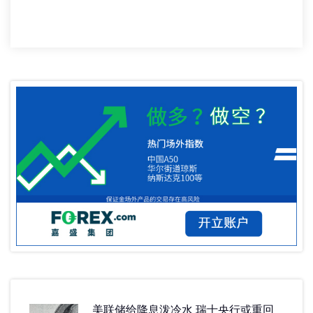
美联储给降息泼冷水 瑞士央行或重回