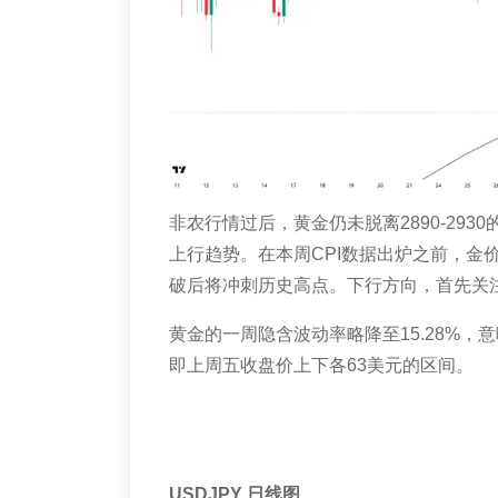
非农行情过后，黄金仍未脱离
2890-2930
上行趋势。在本周
CPI
数据出炉之前，金
破后将冲刺历史高点。下行方向，首先关
黄金的一周隐含波动率略降至
15.28%
，意
即上周五收盘价上下各
63
美元的区间。
USDJPY
日线图