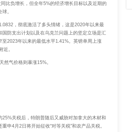
次同比负增长，但全年
5%
的经济增长目标以及近期的
全球。
1.0832
，彻底激活了多头情绪，这是
2020
年以来最
和国防支出计划以及在乌克兰问题上的坚定立场是汇
窄至
2023
年以来的最低水平
1.41%
。英镑单周上涨
附近。
天然气价格则暴涨
15%
。
的
25%
关税后，特朗普随后又威胁对加拿大的木材和
还重申
4
月
2
日将开始征收“对等关税”和农产品关税。