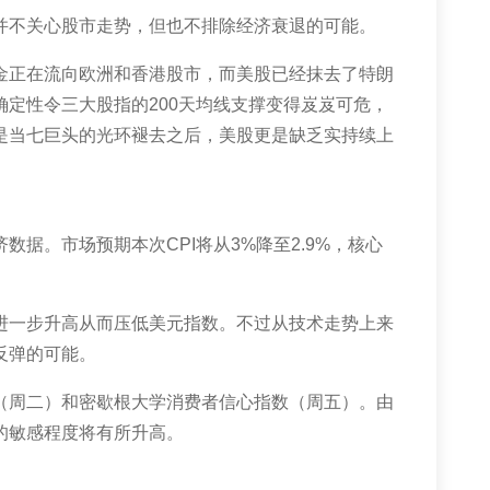
并不关心股市走势，但也不排除经济衰退的可能。
金正在流向欧洲和香港股市，而美股已经抹去了特朗
确定性令三大股指的
200
天均线支撑变得岌岌可危，
是当七巨头的光环褪去之后，美股更是缺乏实持续上
济数据。市场预期本次
CPI
将从
3%
降至
2.9%
，核心
进一步升高从而压低美元指数。不过从技术走势上来
反弹的可能。
（周二）和密歇根大学消费者信心指数（周五）。由
的敏感程度将有所升高。