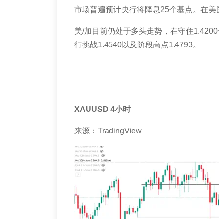
市场普遍预计央行将降息
25
个基点。在美
美
/
加目前仍处于多头走势，在守住
1.4200
行挑战
1.4540
以及阶段高点
1.4793
。
XAUUSD 4
小时
来源：
TradingView