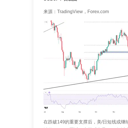
来源：
TradingView
，
Forex.com
在跌破
149
的重要支撑后，美
/
日短线或继