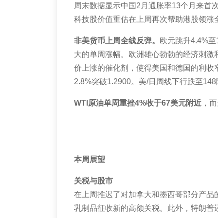
周末数据显示中国
2
月通胀率
13
个月来首
科技股价值重估在上周再次帮助港股领涨
非美货币上周全线反弹。
欧元跳升
4.4%
至
大的单周涨幅。欧洲雄心勃勃的经济刺激
价上涨的催化剂，使得美国和德国的利收
2.8%
突破
1.2900
。美
/
日周线下行跌至
148
WTI
原油单周重挫
4%
收于
67
美元附近
，而
本周展望
关税与股市
在上周推迟了对加拿大和墨西哥部分产品
乳制品征收新的高额关税。此外，特朗普