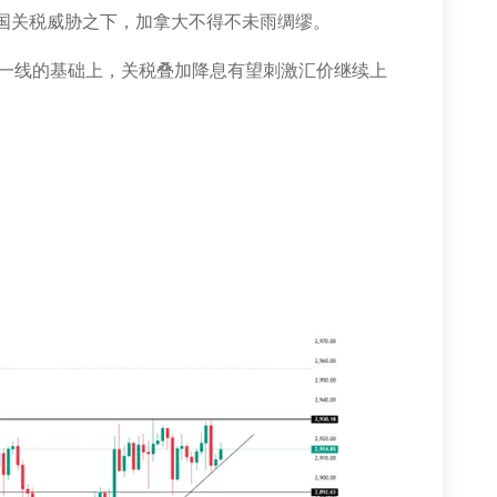
国关税威胁之下，加拿大不得不未雨绸缪。
一线的基础上，关税叠加降息有望刺激汇价继续上