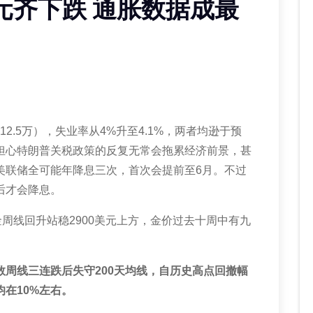
元齐下跌 通胀数据成最
12.5
万），失业率从
4%
升至
4.1%
，两者均逊于预
担心特朗普关税政策的反复无常会拖累经济前景，甚
美联储全可能年降息三次，首次会提前至
6
月。
不过
后才会降息。
金周线回升站稳
2900
美元上方，金价过去十周中有九
数周线三连跌后失守
200
天均线，自历史高点回撤幅
均在
10%
左右。