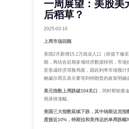
一周展望：美股美
后稻草？
2025-03-10
上周市场回顾
美国
2
月新增
15.1
万就业人口（前值下修至
期，再结合近期多项经济数据转弱，市场
至形成经济滞胀局面，因此利率市场预计
鲍威尔周五表示要等到特朗普的政策明确
美元指数上周跌破
104
关口
，同时帮助黄
周录得涨幅。
美国三大指数延续下跌，其中纳斯达克指
度接近
10%
，特斯拉和英伟达的单周跌幅