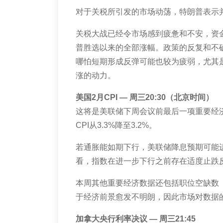
对于关税所引发的市场动荡，特朗普表示
关税大战已经令市场感到疲惫和不安，资
普胜选以来的全部涨幅。政策的反复和不
哪怕短期形成反弹可能也较为疲弱，尤其
涨的动力。
美国
2
月
CPI
— 周三
20:30
（北京时间）
这将是美联储下周会议前最后一项重要经
CPI
从
3.3%
降至
3.2%
。
若通胀能如期下行，美联储降息预期可能
看，指数在进一步下行之前存在适度止跌
本周其他重要经济数据还包括职位空缺数
于经济前景愈发不明朗，因此市场对数据
加拿大央行利率决议 — 周三
21:45