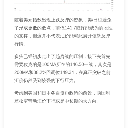
随着美元指数出现止跌反弹的迹象，美
/
日也避免
了形成更低的低点，前低
141.7
或许能成为阶段性
的支撑，但这并不代表汇价能就此展开强势反弹
行情。
多头已经初步走出了趋势线的压制，接下去首先
需要攻克的是
100MA
所在的
146.50
一线，其次是
200MA
和
38.2%
回调位
149.34
，在真正突破之前
汇价仍然受到较强的下行压力。
考虑到美国和日本各自货币政策的前景，两国利
差收窄带动汇价下行或是中长期的大方向。