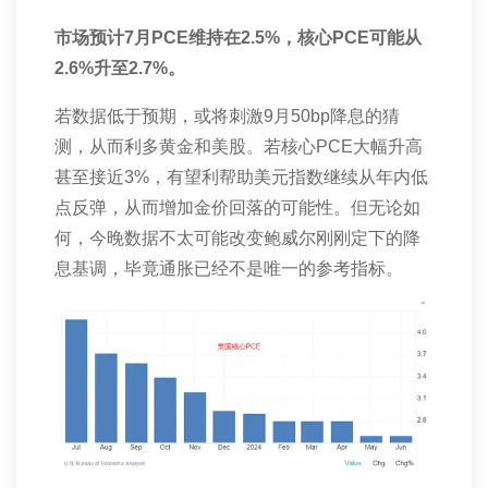
市场预计
7
月
PCE
维持在
2.5%
，核心
PCE
可能从
2.6%
升至
2.7%
。
若数据低于预期，或将刺激
9
月
50bp
降息的猜
测，从而利多黄金和美股。若核心
PCE
大幅升高
甚至接近
3%
，有望利帮助美元指数继续从年内低
点反弹，从而增加金价回落的可能性。但无论如
何，今晚数据不太可能改变鲍威尔刚刚定下的降
息基调，毕竟通胀已经不是唯一的参考指标。