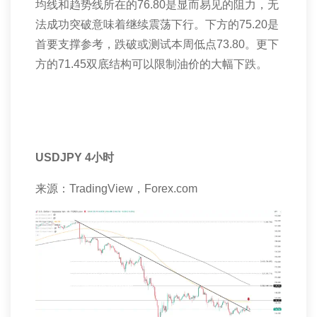
均线和趋势线所在的
76.80
是显而易见的阻力，无
法成功突破意味着继续震荡下行。下方的
75.20
是
首要支撑参考，跌破或测试本周低点
73.80
。更下
方的
71.45
双底结构可以限制油价的大幅下跌。
USDJPY 4
小时
来源：
TradingView
，
Forex.com