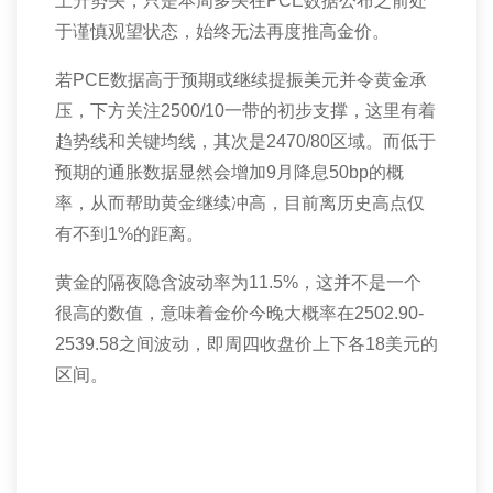
上升势头，只是本周多头在
PCE
数据公布之前处
于谨慎观望状态，始终无法再度推高金价。
若
PCE
数据高于预期或继续提振美元并令黄金承
压，下方关注
2500/10
一带的初步支撑，这里有着
趋势线和关键均线，其次是
2470/80
区域。而低于
预期的通胀数据显然会增加
9
月降息
50bp
的概
率，从而帮助黄金继续冲高，目前离历史高点仅
有不到
1%
的距离。
黄金的隔夜隐含波动率为
11.5%
，这并不是一个
很高的数值，意味着金价今晚大概率在
2502.90-
2539.58
之间波动，即周四收盘价上下各
18
美元的
区间。