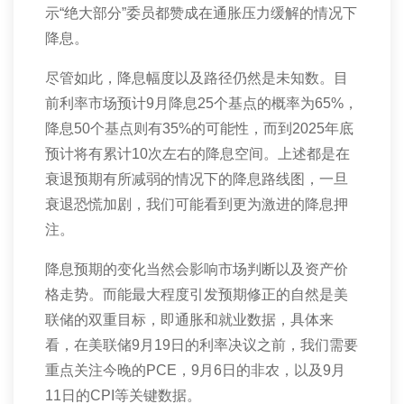
示“绝大部分”委员都赞成在通胀压力缓解的情况下
降息。
尽管如此，降息幅度以及路径仍然是未知数。目
前利率市场预计
9
月降息
25
个基点的概率为
65%
，
降息
50
个基点则有
35%
的可能性，而到
2025
年底
预计将有累计
10
次左右的降息空间。上述都是在
衰退预期有所减弱的情况下的降息路线图，一旦
衰退恐慌加剧，我们可能看到更为激进的降息押
注。
降息预期的变化当然会影响市场判断以及资产价
格走势。而能最大程度引发预期修正的自然是美
联储的双重目标，即通胀和就业数据，具体来
看，在美联储
9
月
19
日的利率决议之前，我们需要
重点关注今晚的
PCE
，
9
月
6
日的非农，以及
9
月
11
日的
CPI
等关键数据。