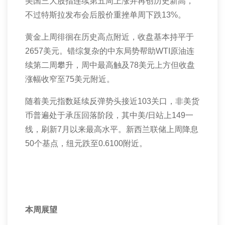
美国三大股指连续第五周上涨并再创历史新高，
不过特斯拉发布会后股价重挫单周下跌
13%
。
黄金上周徘徊在历史高点附近，收盘基本持平于
2657
美元。错综复杂的中东局势帮助
WTI
原油连
续第二周攀升，周中最高触及
78
美元上方但收盘
涨幅收窄至
75
美元附近。
随着美元指数延续反弹势头接近
103
关口，非美货
币普遍处于承压回落阶段，其中美
/
日站上
149
一
线，刷新
7
月以来最高水平。新西兰联储上周降息
50
个基点，纽元跌至
0.6100
附近。
本周展望