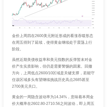
金价上周四在
2600
美元附近形成的看涨吞噬形态
在周五得到了延续，使得黄金继续处于震荡上行
阶段。
虽然近期美债收益率和美元指数的反弹暂未对金
价产生实质影响，但仍是需要警惕的因素。回撤
方向，上周低点
2600/10
区域是关键支撑，若能守
住该区域多头有望继续挑战历史高点
2685
甚至
2700
美元关口。
黄金的一周隐含波动率为
14.34%
，意味着本周金
价大概率在
2602.80-2710.56
之间波动，即上周五