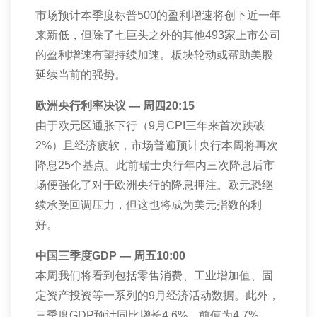
市场预计本季度标普
500
的盈利增速将创下近一年
来新低，但除了七巨头之外的其他
493
家上市公司
的盈利增速有望持续加速。板块轮动或帮助美股
延续当前的强势。
欧洲央行利率决议 — 周四
20:15
由于欧元区通胀下行（
9
月
CPI
三年来首次跌破
2%
）且经济疲软，市场普遍预计央行本周将再次
降息
25
个基点。此前瑞士央行年内三次降息后市
场便强化了对于欧洲央行的降息押注。欧元恐继
续承受回调压力，但这也将成为美元指数的利
好。
中国三季度
GDP
— 周五
10:00
本周我们将看到包括零售消费、工业增加值、固
定资产投资等一系列的
9
月经济活动数据。此外，
三季度
GDP
预计同比增长
4.6%
，前值为
4.7%
。