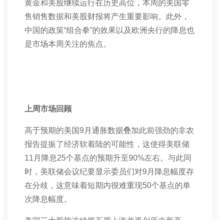
黄金和美股继续运行在历史高位，本周的美国零
售销售数据和美股财报将产生重要影响。此外，
中国的政策“组合拳”的效果以及欧洲央行的降息也
是市场本周关注的焦点。
上周市场回顾
高于预期的美国
9
月通胀数据叠加此前强劲的非农
报告提振了经济软着陆的可能性，这使得美联储
11
月降息
25
个基点的预期升至
90%
左右。与此同
时，美联储会议纪要显示委员们对
9
月降息幅度存
在分歧，这意味着短期内很难重现
50
个基点的单
次降息幅度。