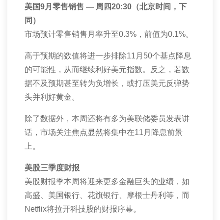
美国
9
月零售销售 — 周四
20:30
（北京时间，下
同）
市场预计零售销售月率升至
0.3%
，前值为
0.1%
。
高于预期的数值将进一步排除
11
月
50
个基点降息
的可能性，从而继续利好美元指数。反之，若数
据不及预期甚至转为负增长，或打压美元反弹势
头并利好黄金。
除了数据外，本周还将有多为美联储委员发表讲
话，市场关注焦点显然将集中在
11
月降息前景
上。
美股三季度财报
美股财报季本周将迎来更多金融巨头的业绩，如
高盛、美国银行、花旗银行、摩根士丹利等，而
Netflix
将拉开科技股的财报序幕。